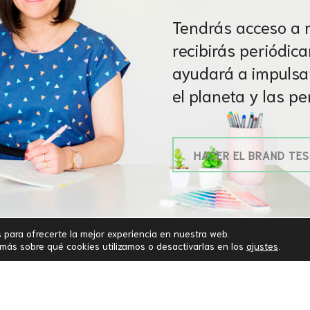
Tendrás acceso a m
recibirás periódic
ayudará a impulsa
el planeta y las p
HACER EL BRAND TES
s para ofrecerte la mejor experiencia en nuestra web.
ás sobre qué cookies utilizamos o desactivarlas en los
ajustes
.
Politica de Cookies ·
Aviso legal y Política de Privacidad
CONTACTO