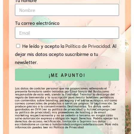
Tu correo electrónico
He leído y acepto la
Política de Privacidad
. Al
dejar mis datos acepto suscribirme a tu
newsletter.
¡ME APUNTO!
Los datos de carácter personal que me proporciones rellenando el
presente formulario serán tratados por Carol García del Busto como
responsable de esta web, siendo la Finalidad: Tramitar la descarga del
regalo de bienvenida y la suscripción para remitir boletines periódicos
con contenidos sobre branding, packaging y el sector ecológico, así como
correos comerciales de productos o servicios propios; la Legitimación: Se
produce gracias a tu consentimiento; Destinatarios: Tus datos serán
guardados en OVH (ver su política de privacidad) y ActiveCampaign (ver
su política de privacidad), mis proveedores de hosting y de email
marketing respectivamente y no se cederán a terceros en ningún caso
salvo autorización expresa u obligación legal; Derechos: Podrás ejercer tus
derechos de acceso, rectificación, limitación o Suprimir tus datos
escribiéndome un correo a hola[arroba]carolgarciadelbusto.com. Para más
información puedes leer mi Política de Privacidad